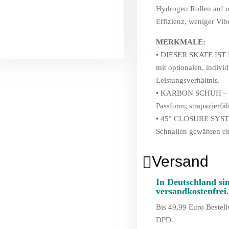
Hydrogen Rollen auf m
Effizienz, weniger Vib
MERKMALE:
• DIESER SKATE IST F
mit optionalen, indivi
Leistungsverhältnis.
• KARBON SCHUH – the
Passform; strapazierfä
• 45° CLOSURE SYSTEM
Schnallen gewähren ei
Versand

In Deutschland si
versandkostenfrei
Bis 49,99 Euro Bestell
DPD.