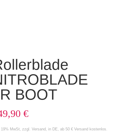
ollerblade
NITROBLADE
JR BOOT
49,90
€
. 19% MwSt, zzgl. Versand, in DE, ab 50 € Versand kostenlos.