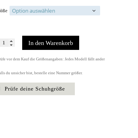
öße
In den Warenkorb
erblade
TROBLADE
rüfe vor dem Kauf die Größenangaben: Jedes Modell fällt ander
OT
ge
alls du unsicher bist, bestelle eine Nummer größer.
Prüfe deine Schuhgröße