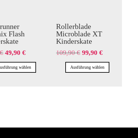
runner
Rollerblade
ix Flash
Microblade XT
rskate
Kinderskate
Ursprünglicher
Aktueller
Ursprünglicher
Aktueller
€
49,90
€
109,90
€
99,90
€
Preis
Preis
Preis
Preis
Dieses
Dieses
war:
ist:
war:
ist:
usführung wählen
Ausführung wählen
Produkt
Produkt
99,90 €
49,90 €.
109,90 €
99,90 €.
weist
weist
mehrere
mehrere
Varianten
Varianten
auf.
auf.
Die
Die
Optionen
Optionen
können
können
auf
auf