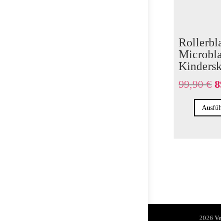
Rollerbl
Microbl
Kindersk
U
99,90
€
8
P
w
Ausfüh
9
2026
Ve