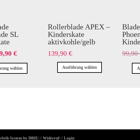
ade
Rollerblade APEX –
Blade
ade SL
Kinderskate
Phoen
ate
aktivkohle/gelb
Kinde
rsprünglicher
Aktueller
9,90
€
139,90
€
99,90
reis
Preis
Dieses
Dieses
Ausführung wählen
ar:
ist:
rung wählen
A
Produkt
Produkt
9,90 €
89,90 €.
weist
weist
mehrere
mehrere
Varianten
Varianten
auf.
auf.
Die
Die
Optionen
Optionen
können
können
auf
auf
rleih System
by DRIU
//
Widerruf
//
Login